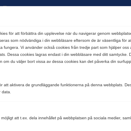
Comparico AB
Skeppargatan 32
es för att förbättra din upplevelse när du navigerar genom webbplats
114 52 Stockholm
seras som nödvändiga i din webbläsare eftersom de är väsentliga för 
Org nr: 556851-2321
 fungera. Vi använder också cookies från tredje part som hjälper oss a
s. Dessa cookies lagras endast i din webbläsare med ditt samtycke. D
en om du väljer bort vissa av dessa cookies kan det påverka din surfupp
Företaget
Kontakta oss
Om Mobiltelefoner.se
r att aktivera de grundläggande funktionerna på denna webbplats. Des
r data.
Genvägar
Mobiltillverkare
 möjligt att t.ex. dela innehållet på webbplatsen på sociala medier, sa
Frågor & svar