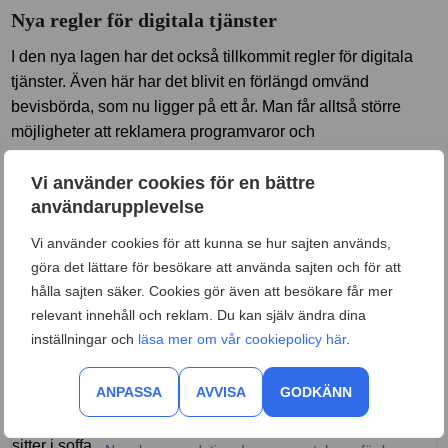
Nya regler för digitala tjänster
I den nya lagen har det också tillkommit regler för digitala
tjänster. Även här har det blivit en förlängd omvänd
bevisbörda, som nu ligger på ett år. Man får alltså större
möjligheter att reklamera programvaror och
streamingtjänster.
Vi använder cookies för en bättre
Det innebär att företag inte har samma möjlighet att friskriva
användarupplevelse
sig med långa och svårlästa avtal.
Vi använder cookies för att kunna se hur sajten används,
göra det lättare för besökare att använda sajten och för att
Konsumentköplagen säger också att säljaren måste erbjuda
hålla sajten säker. Cookies gör även att besökare får mer
uppdateringar som krävs för att en vara eller tjänst ska
relevant innehåll och reklam. Du kan själv ändra dina
stämma överens med det ursprungliga avtalet. Det gäller då
inställningar och
läsa mer om vår cookiepolicy här
.
till exempel datorer och mobiltelefoner.
Senaste nyheterna
ANPASSA
AVVISA
GODKÄNN
SÄKERHET