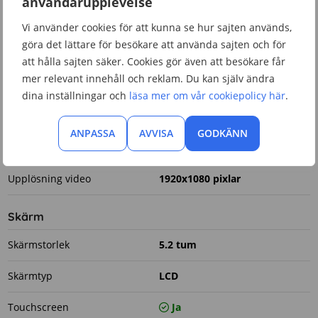
användarupplevelse
Kamera
Vi använder cookies för att kunna se hur sajten används,
göra det lättare för besökare att använda sajten och för
Autofokus
Ja
att hålla sajten säker. Cookies gör även att besökare får
mer relevant innehåll och reklam. Du kan själv ändra
Bildhastighet
30 fps
dina inställningar och
läsa mer om vår cookiepolicy här
.
Upplösning bakkamera
13 megapixlar
ANPASSA
AVVISA
GODKÄNN
Upplösning frontkamera
8 megapixlar
Upplösning video
1920x1080 pixlar
Skärm
Skärmstorlek
5.2 tum
Skärmtyp
LCD
Touchscreen
Ja