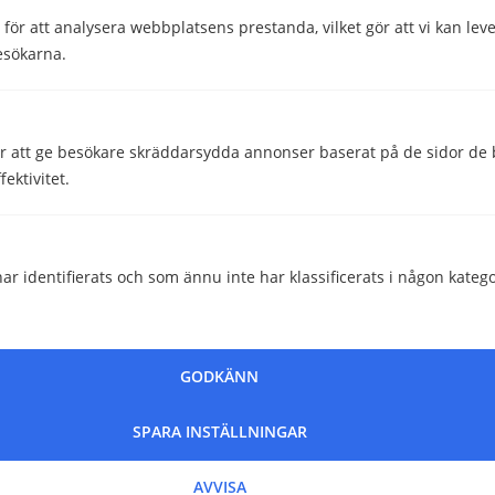
ör att analysera webbplatsens prestanda, vilket gör att vi kan lev
Operativsystem
Android 7
esökarna.
Skriven av
 att ge besökare skräddarsydda annonser baserat på de sidor de b
ektivitet.
Helena Darlöf
Telekomskribent
ar identifierats och som ännu inte har klassificerats i någon katego
Granskad av
Malin Almroth
Head of Content
GODKÄNN
SPARA INSTÄLLNINGAR
Hjälpte den här informationen dig?
AVVISA
Ja
Nej