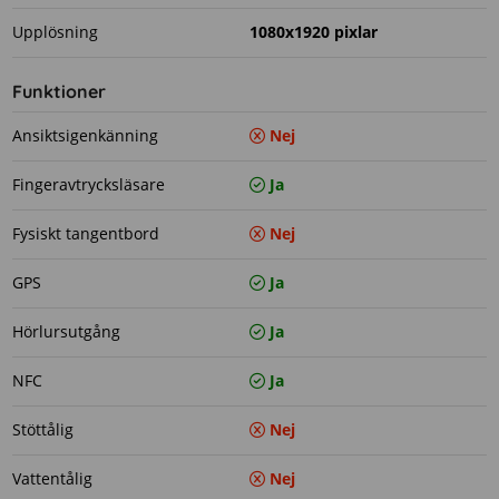
Upplösning
1080x1920 pixlar
Funktioner
Ansiktsigenkänning
Nej
Fingeravtrycksläsare
Ja
Fysiskt tangentbord
Nej
GPS
Ja
Hörlursutgång
Ja
NFC
Ja
Stöttålig
Nej
Vattentålig
Nej