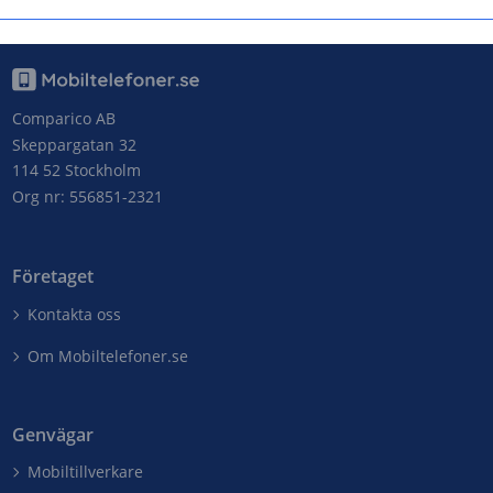
Comparico AB
Skeppargatan 32
114 52 Stockholm
Org nr: 556851-2321
Företaget
Kontakta oss
Om Mobiltelefoner.se
Genvägar
Mobiltillverkare