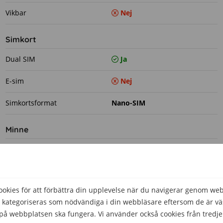
Vikbar
Nej
Simkort
Dual SIM
Ja
E-sim
Nej
Simkortsformat
Nano-SIM
Minne
Minneskortsformat
microSDXC
Plats för extra minneskort
Ja
kies för att förbättra din upplevelse när du navigerar genom we
RAM-minne
3 GB
 kategoriseras som nödvändiga i din webbläsare eftersom de är väs
å webbplatsen ska fungera. Vi använder också cookies från tredje
Prestanda