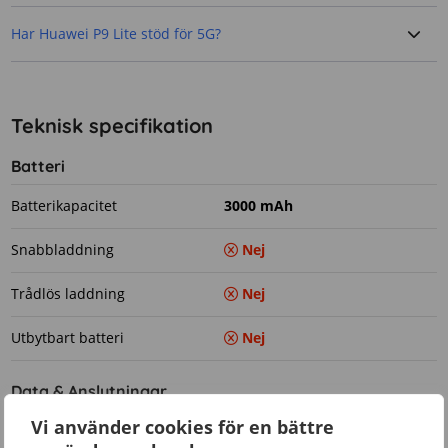
Har Huawei P9 Lite stöd för 5G?
Teknisk specifikation
Batteri
Batterikapacitet
3000 mAh
Snabbladdning
Nej
Trådlös laddning
Nej
Utbytbart batteri
Nej
Data & Anslutningar
Vi använder cookies för en bättre
5G
Nej