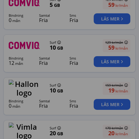
5
59
GB
kr/mån
bindning
samtal
sms
LÄS MER
0
Fria
Fria
mån
Surf
129
kr/mån
10
59
GB
kr/mån
bindning
samtal
sms
LÄS MER
12
Fria
Fria
mån
Surf
159
kr/mån
10
19
GB
kr/mån
bindning
samtal
sms
LÄS MER
0
Fria
Fria
mån
Surf
170
kr/mån
20
20
GB
kr/mån