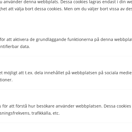
 du använder denna webbplats. Dessa cookies lagras endast i din w
het att välja bort dessa cookies. Men om du väljer bort vissa av de
Processor
Kirin 650
Processorhastighet
2 GHz
Processorkärnor
8
för att aktivera de grundläggande funktionerna på denna webbplat
ntifierbar data.
Storlek & Vikt
Bredd
72.6 mm
et möjligt att t.ex. dela innehållet på webbplatsen på sociala medi
Djup
7.5 mm
tioner.
Höjd
146.8 mm
Vikt
147 g
s för att förstå hur besökare använder webbplatsen. Dessa cookies
sningsfrekvens, trafikkälla, etc.
Övrigt
Lanseringsår
2016