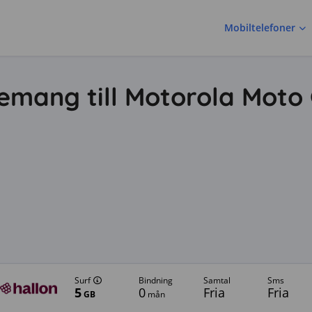
Mobiltelefoner
mang till Motorola Moto
Surf
bindning
samtal
sms
5
0
Fria
Fria
GB
mån