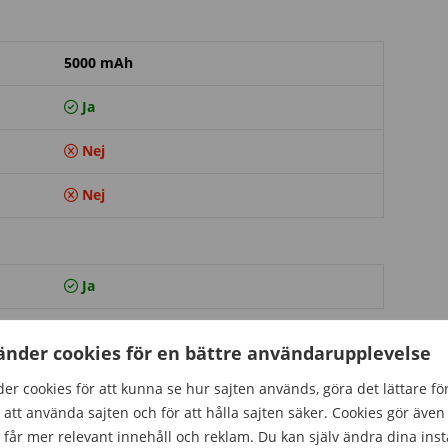
5000 mAh
Ja
Nej
Nej
Ja
änder cookies för en bättre användarupplevelse
Ja
er cookies för att kunna se hur sajten används, göra det lättare fö
att använda sajten och för att hålla sajten säker. Cookies gör även 
30 fps
får mer relevant innehåll och reklam. Du kan själv ändra dina inst