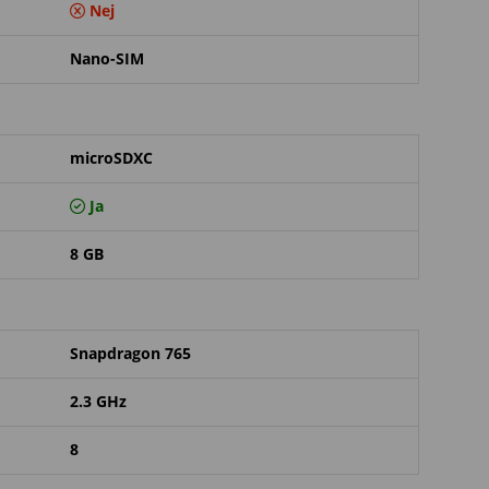
Nej
Nano-SIM
microSDXC
Ja
8 GB
Snapdragon 765
2.3 GHz
8