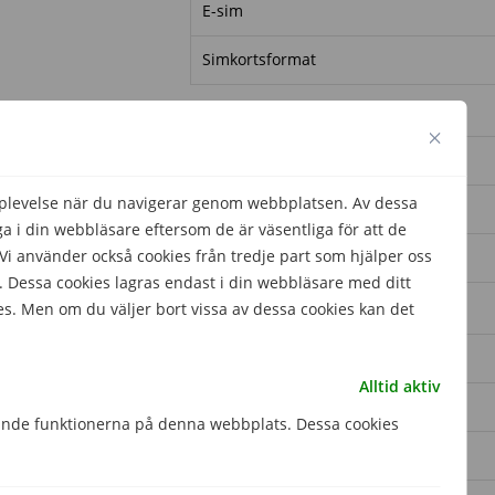
E-sim
Simkortsformat
Minne
Minneskortsformat
pplevelse när du navigerar genom webbplatsen. Av dessa
Plats för extra minneskort
 i din webbläsare eftersom de är väsentliga för att de
 använder också cookies från tredje part som hjälper oss
RAM-minne
 Dessa cookies lagras endast i din webbläsare med ditt
es. Men om du väljer bort vissa av dessa cookies kan det
Prestanda
Processor
Alltid aktiv
Processorhastighet
gande funktionerna på denna webbplats. Dessa cookies
Processorkärnor