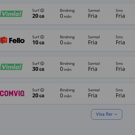
Surf
bindning
samtal
sms
20
0
Fria
Fria
GB
mån
Surf
bindning
samtal
sms
10
0
Fria
Fria
GB
mån
Surf
bindning
samtal
sms
30
0
Fria
Fria
GB
mån
Surf
bindning
samtal
sms
20
0
Fria
Fria
GB
mån
Visa fler