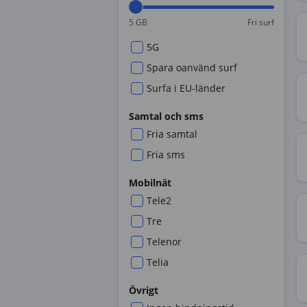
5 GB
Fri surf
5G
Spara oanvänd surf
Surfa i EU-länder
Samtal och sms
Fria samtal
Fria sms
Mobilnät
Tele2
Tre
Telenor
Telia
Övrigt