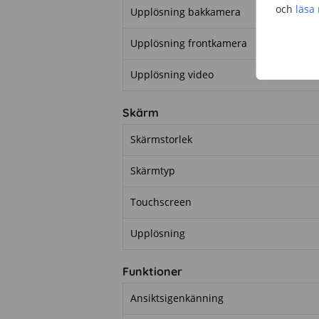
och
läsa
Upplösning bakkamera
Upplösning frontkamera
Upplösning video
Skärm
Skärmstorlek
Skärmtyp
Touchscreen
Upplösning
Funktioner
Ansiktsigenkänning