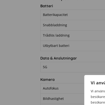
Batteri
Batterikapacitet
Snabbladdning
Trådlös laddning
Utbytbart batteri
Data & Anslutningar
5G
Kamera
Vi anv
Autofokus
Vi använd
besökare 
Bildhastighet
besökare 