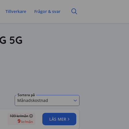
Tillverkare
Frågor & svar
 G 5G
Sortera på
Månadskostnad
109
kr/mån
LÄS MER
9
kr/mån