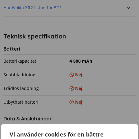
Har Nokia XR21 stöd för 5G?
Teknisk specifikation
Batteri
Batterikapacitet
4 800 mAh
Snabbladdning
Nej
Trådlös laddning
Nej
Utbytbart batteri
Nej
Data & Anslutningar
5G
Ja
Vi använder cookies för en bättre