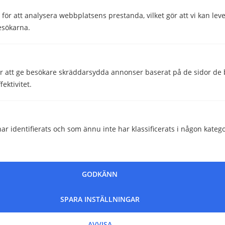
Lanseringsår
2023
ör att analysera webbplatsens prestanda, vilket gör att vi kan lev
Operativsystem
Android 12
esökarna.
Skriven av
 att ge besökare skräddarsydda annonser baserat på de sidor de b
ektivitet.
Helena Darlöf
Telekomskribent
ar identifierats och som ännu inte har klassificerats i någon katego
Granskad av
Malin Almroth
Head of Content
GODKÄNN
SPARA INSTÄLLNINGAR
Hjälpte den här informationen dig?
AVVISA