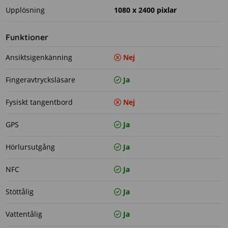
Upplösning
1080 x 2400 pixlar
Funktioner
Ansiktsigenkänning
Nej
Fingeravtrycksläsare
Ja
Fysiskt tangentbord
Nej
GPS
Ja
Hörlursutgång
Ja
NFC
Ja
Stöttålig
Ja
Vattentålig
Ja