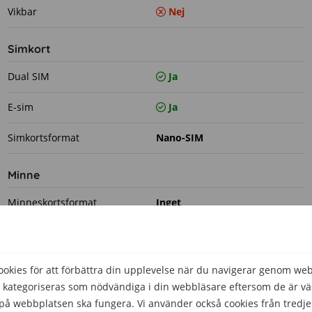
Vikbar
Nej
Simkort
Dual SIM
Ja
E-sim
Ja
Simkortsformat
Nano-SIM
Minne
Minneskortsformat
Inget
Plats för extra minneskort
Nej
RAM-minne
6 GB
kies för att förbättra din upplevelse när du navigerar genom we
 kategoriseras som nödvändiga i din webbläsare eftersom de är väs
Prestanda
å webbplatsen ska fungera. Vi använder också cookies från tredje