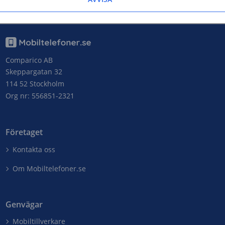
Ja
Nej
Comparico AB
Skeppargatan 32
114 52 Stockholm
Org nr: 556851-2321
Företaget
Kontakta oss
Om Mobiltelefoner.se
Genvägar
Mobiltillverkare