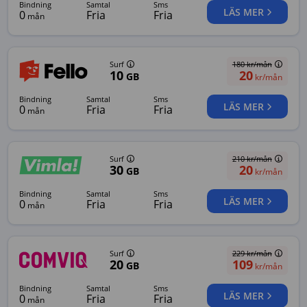
bindning
samtal
sms
LÄS MER
0
Fria
Fria
mån
Surf
180
kr/mån
10
20
GB
kr/mån
bindning
samtal
sms
LÄS MER
0
Fria
Fria
mån
Surf
210
kr/mån
30
20
GB
kr/mån
bindning
samtal
sms
LÄS MER
0
Fria
Fria
mån
Surf
229
kr/mån
20
109
GB
kr/mån
bindning
samtal
sms
LÄS MER
0
Fria
Fria
mån