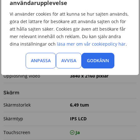
användarupplevelse
Kamera
Vi använder cookies för att kunna se hur sajten används,
Autofokus
Ja
göra det lättare för besökare att använda sajten och för
att hålla sajten säker. Cookies gör även att besökare får
Bildhastighet
30 fps
mer relevant innehåll och reklam. Du kan själv ändra
dina inställningar och
läsa mer om vår cookiepolicy här
.
Upplösning bakkamera
64 megapixlar
ANPASSA
AVVISA
GODKÄNN
Upplösning frontkamera
16 megapixlar
Upplösning video
3840 x 2160 pixlar
Skärm
Skärmstorlek
6,49 tum
Skärmtyp
IPS LCD
Touchscreen
Ja