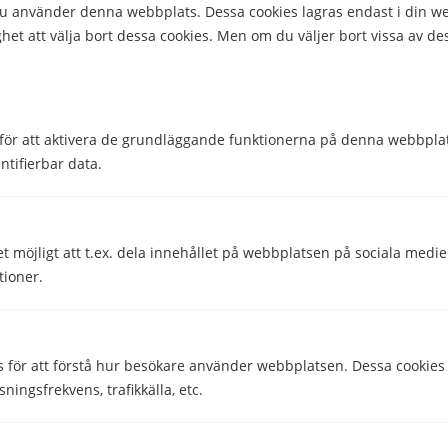
 du använder denna webbplats. Dessa cookies lagras endast i din w
Processor
Qualcomm SM6375
het att välja bort dessa cookies. Men om du väljer bort vissa av de
Snapdragon 695 5G
Processorhastighet
2,2 GHz
Processorkärnor
8
för att aktivera de grundläggande funktionerna på denna webbplat
ntifierbar data.
Storlek & Vikt
Bredd
78,6 mm
et möjligt att t.ex. dela innehållet på webbplatsen på sociala medi
Djup
10,5 mm
tioner.
Höjd
168 mm
Vikt
231 g
s för att förstå hur besökare använder webbplatsen. Dessa cookies
sningsfrekvens, trafikkälla, etc.
Övrigt