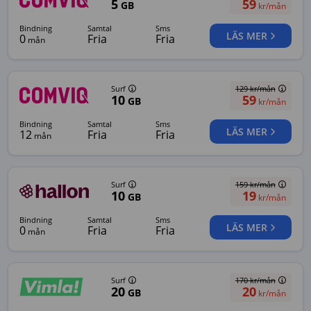
5
59
GB
kr/mån
bindning
samtal
sms
LÄS MER
0
Fria
Fria
mån
Surf
129
kr/mån
10
59
GB
kr/mån
bindning
samtal
sms
LÄS MER
12
Fria
Fria
mån
Surf
159
kr/mån
10
19
GB
kr/mån
bindning
samtal
sms
LÄS MER
0
Fria
Fria
mån
Surf
170
kr/mån
20
20
GB
kr/mån