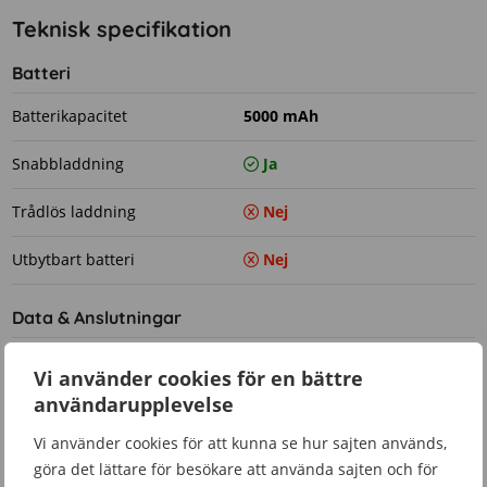
Teknisk specifikation
Batteri
Batterikapacitet
5000 mAh
Snabbladdning
Ja
Trådlös laddning
Nej
Utbytbart batteri
Nej
Data & Anslutningar
5G
Ja
Vi använder cookies för en bättre
användarupplevelse
Kamera
Vi använder cookies för att kunna se hur sajten används,
Autofokus
Ja
göra det lättare för besökare att använda sajten och för