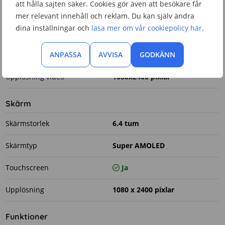
att hålla sajten säker. Cookies gör även att besökare får
Bildhastighet
30 fps
mer relevant innehåll och reklam. Du kan själv ändra
dina inställningar och
läsa mer om vår cookiepolicy här
.
Upplösning bakkamera
20 megapixlar
Upplösning frontkamera
ANPASSA
AVVISA
64 megapixlar
GODKÄNN
Upplösning video
1080x2400 pixlar
Skärm
Skärmstorlek
6.4 tum
Skärmtyp
Super AMOLED
Touchscreen
Ja
Upplösning
1080 x 2400 pixlar
Funktioner