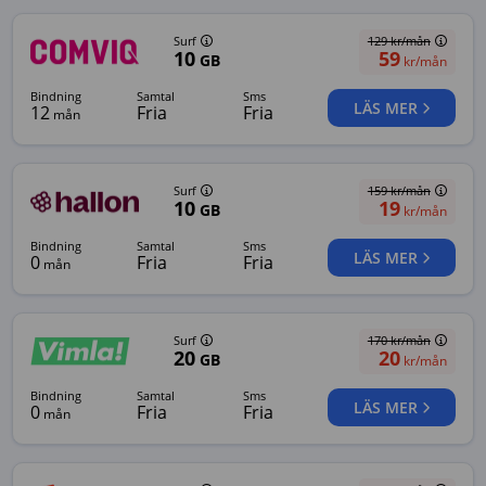
Surf
129
kr/mån
10
59
GB
kr/mån
bindning
samtal
sms
LÄS MER
12
Fria
Fria
mån
Surf
159
kr/mån
10
19
GB
kr/mån
bindning
samtal
sms
LÄS MER
0
Fria
Fria
mån
Surf
170
kr/mån
20
20
GB
kr/mån
bindning
samtal
sms
LÄS MER
0
Fria
Fria
mån