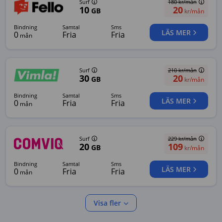
Surf
180
kr/mån
10
20
GB
kr/mån
bindning
samtal
sms
LÄS MER
0
Fria
Fria
mån
Surf
210
kr/mån
30
20
GB
kr/mån
bindning
samtal
sms
LÄS MER
0
Fria
Fria
mån
Surf
229
kr/mån
20
109
GB
kr/mån
bindning
samtal
sms
LÄS MER
0
Fria
Fria
mån
Visa fler