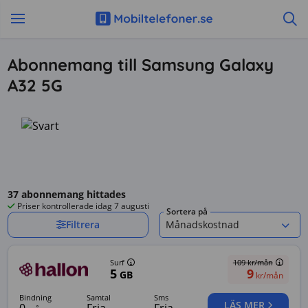
Abonnemang till Samsung Galaxy
A32 5G
37
abonnemang hittades
Priser kontrollerade
idag 7 augusti
Sortera på
Filtrera
Månadskostnad
Surf
109
kr/mån
5
9
GB
kr/mån
bindning
samtal
sms
LÄS MER