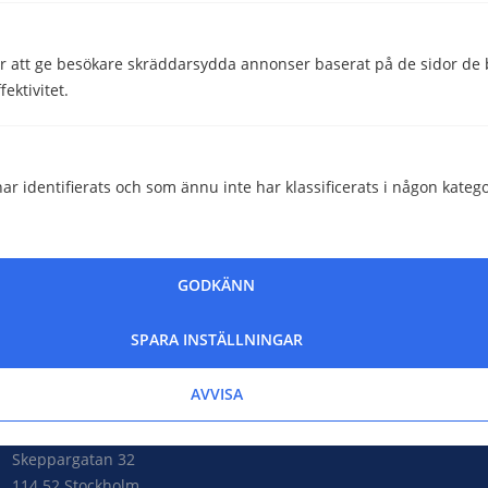
Skriven av
Helena Darlöf
 att ge besökare skräddarsydda annonser baserat på de sidor de b
Telekomskribent
ektivitet.
Granskad av
Malin Almroth
ar identifierats och som ännu inte har klassificerats i någon katego
Head of Content
Hjälpte den här informationen dig?
GODKÄNN
Ja
Nej
SPARA INSTÄLLNINGAR
AVVISA
Comparico AB
Skeppargatan 32
114 52 Stockholm