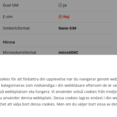
Dual SIM
Ja
E-sim
Nej
Simkortsformat
Nano-SIM
Minne
Minneskortsformat
microSDXC
Plats för extra minneskort
Ja
RAM-minne
8 GB
kies för att förbättra din upplevelse när du navigerar genom we
 kategoriseras som nödvändiga i din webbläsare eftersom de är väs
Prestanda
å webbplatsen ska fungera. Vi använder också cookies från tredje
 du använder denna webbplats. Dessa cookies lagras endast i din w
Processor
Helio G80
het att välja bort dessa cookies. Men om du väljer bort vissa av de
Processorhastighet
2.0 GHz