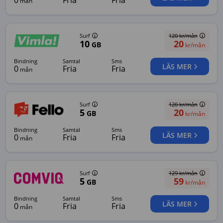
0
Fria
Fria
mån
Surf
120
kr/mån
10
20
GB
kr/mån
bindning
samtal
sms
LÄS MER
0
Fria
Fria
mån
Surf
120
kr/mån
5
20
GB
kr/mån
bindning
samtal
sms
LÄS MER
0
Fria
Fria
mån
Surf
129
kr/mån
5
59
GB
kr/mån
bindning
samtal
sms
LÄS MER
0
Fria
Fria
mån