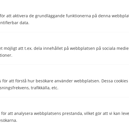
Processorkärnor
8
för att aktivera de grundläggande funktionerna på denna webbplat
Storlek & Vikt
ntifierbar data.
Bredd
73.6 mm
Djup
8.4 mm
et möjligt att t.ex. dela innehållet på webbplatsen på sociala medi
tioner.
Höjd
158.9 mm
Vikt
g
s för att förstå hur besökare använder webbplatsen. Dessa cookies
Övrigt
sningsfrekvens, trafikkälla, etc.
Lanseringsår
2021
Operativsystem
184
ör att analysera webbplatsens prestanda, vilket gör att vi kan lev
esökarna.