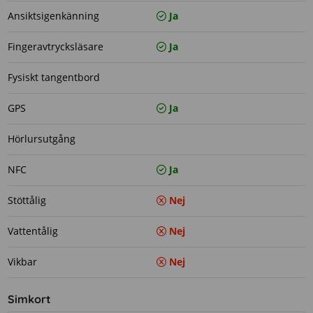
Ansiktsigenkänning
Ja
Fingeravtrycksläsare
Ja
Fysiskt tangentbord
GPS
Ja
Hörlursutgång
NFC
Ja
Stöttålig
Nej
Vattentålig
Nej
Vikbar
Nej
Simkort