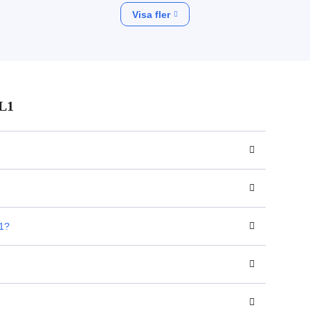
Visa fler
 L1
L1?