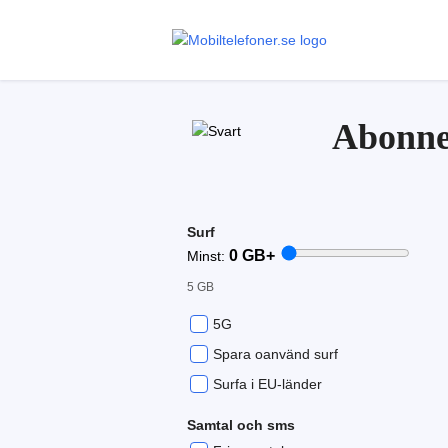
Abonne
Surf
0
GB+
Minst:
5 GB
5G
Spara oanvänd surf
Surfa i EU-länder
Samtal och sms