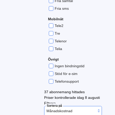
Fria samtal
Fria sms
Mobilnät
Tele2
Tre
Telenor
Telia
Övrigt
Ingen bindningstid
Stöd för e-sim
Telefonsupport
37
abonnemang hittades
Priser kontrollerade
idag 8 augusti
Filtrera
Sortera på
Månadskostnad