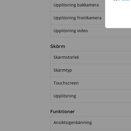
Upplösning bakkamera
Upplösning frontkamera
Upplösning video
Skärm
Skärmstorlek
Skärmtyp
Touchscreen
Upplösning
Funktioner
Ansiktsigenkänning