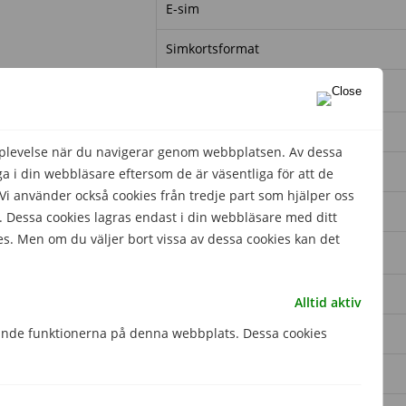
E-sim
Simkortsformat
Minne
Minneskortsformat
pplevelse när du navigerar genom webbplatsen. Av dessa
Plats för extra minneskort
 i din webbläsare eftersom de är väsentliga för att de
 använder också cookies från tredje part som hjälper oss
RAM-minne
 Dessa cookies lagras endast i din webbläsare med ditt
es. Men om du väljer bort vissa av dessa cookies kan det
Prestanda
Processor
Alltid aktiv
Processorhastighet
gande funktionerna på denna webbplats. Dessa cookies
Processorkärnor