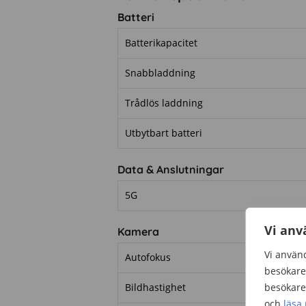
Batteri
Batterikapacitet
Snabbladdning
Trådlös laddning
Utbytbart batteri
Data & Anslutningar
5G
Vi anv
Kamera
Vi använd
Autofokus
besökare 
Bildhastighet
besökare 
och
läsa