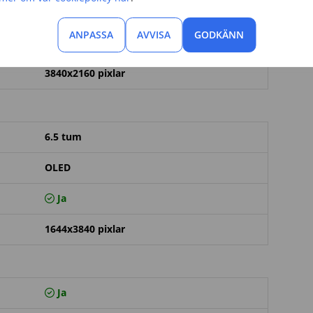
12 megapixlar
ANPASSA
AVVISA
GODKÄNN
8 megapixlar
3840x2160 pixlar
6.5 tum
OLED
Ja
1644x3840 pixlar
Ja