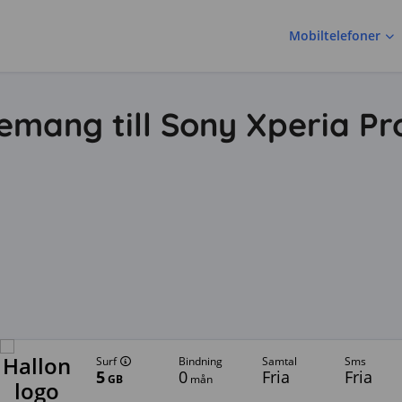
Mobiltelefoner
mang till Sony Xperia Pr
Surf
bindning
samtal
sms
5
0
Fria
Fria
GB
mån