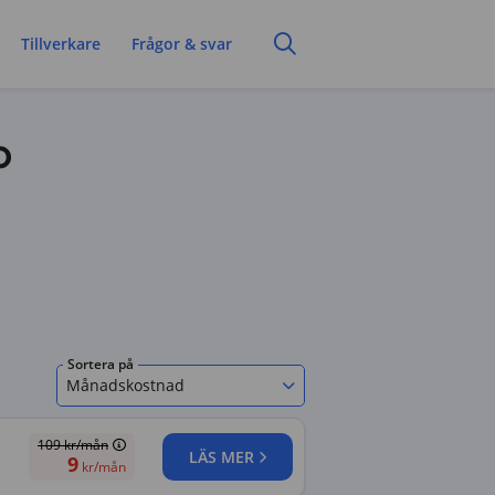
Tillverkare
Frågor & svar
o
Sortera på
Månadskostnad
109
kr/mån
LÄS MER
9
kr/mån