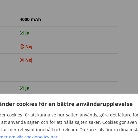
4000 mAh
Ja
Nej
Nej
Ja
änder cookies för en bättre användarupplevelse
er cookies för att kunna se hur sajten används, göra det lättare fö
Ja
att använda sajten och för att hålla sajten säker. Cookies gör även 
60 fps
får mer relevant innehåll och reklam. Du kan själv ändra dina inst
 mer om vår cookiepolicy här
.