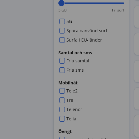
5 GB
Fri surf
5G
Spara oanvänd surf
Surfa i EU-länder
Samtal och sms
Fria samtal
Fria sms
Mobilnät
Tele2
Tre
Telenor
Telia
Övrigt