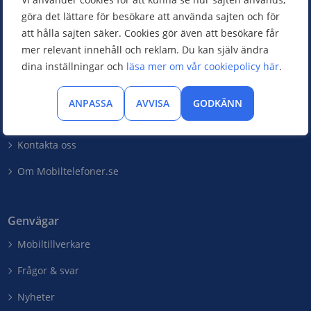
göra det lättare för besökare att använda sajten och för
Comparico AB
att hålla sajten säker. Cookies gör även att besökare får
Skeppargatan 32
mer relevant innehåll och reklam. Du kan själv ändra
114 52 Stockholm
dina inställningar och
läsa mer om vår cookiepolicy här
.
Org nr: 556851-2321
ANPASSA
AVVISA
GODKÄNN
Företaget
Kontakta oss
Om Mobiltelefoner.se
Genvägar
Mobiltillverkare
Frågor & svar
Nyheter