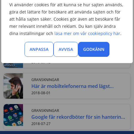
2018-12-27
Vi använder cookies för att kunna se hur sajten används,
göra det lättare för besökare att använda sajten och för
GRANSKNINGAR
att hålla sajten säker. Cookies gör även att besökare får
Veckans mobilnyheter vecka 51
mer relevant innehåll och reklam. Du kan själv ändra
2018-12-21
dina inställningar och
läsa mer om vår cookiepolicy här
.
ANPASSA
AVVISA
GODKÄNN
GRANSKNINGAR
Avslöjandet: Huawei prestandafuskar i
testmiljö
2018-09-12
GRANSKNINGAR
Här är mobiltelefonerna med lägst
strålning
2018-08-01
GRANSKNINGAR
Google får rekordböter för sin hantering
av Android
2018-07-27