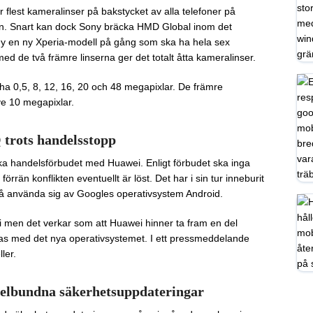
flest kameralinser på bakstycket av alla telefoner på
en. Snart kan dock Sony bräcka HMD Global inom det
y en ny Xperia-modell på gång som ska ha hela sex
ed de två främre linserna ger det totalt åtta kameralinser.
ha 0,5, 8, 12, 16, 20 och 48 megapixlar. De främre
ve 10 megapixlar.
 trots handelsstopp
ska handelsförbudet med Huawei. Enligt förbudet ska inga
rän konflikten eventuellt är löst. Det har i sin tur inneburit
få använda sig av Googles operativsystem Android.
i men det verkar som att Huawei hinner ta fram en del
stas med det nya operativsystemet. I ett pressmeddelande
ler.
gelbundna säkerhetsuppdateringar