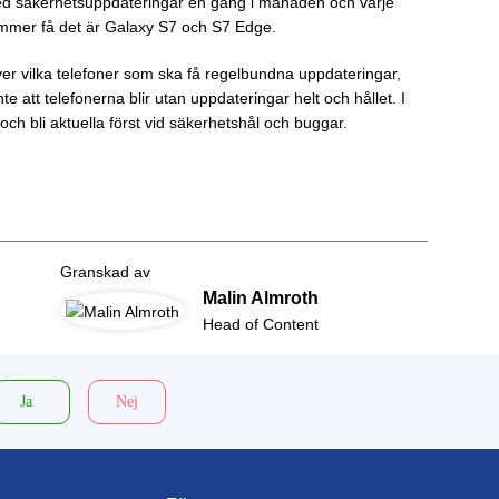
med säkerhetsuppdateringar en gång i månaden och varje
ommer få det är Galaxy S7 och S7 Edge.
er vilka telefoner som ska få regelbundna uppdateringar,
e att telefonerna blir utan uppdateringar helt och hållet. I
h bli aktuella först vid säkerhetshål och buggar.
Granskad av
Malin Almroth
Head of Content
Ja
Nej