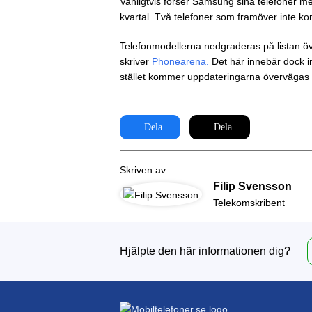
Vanligtvis förser Samsung sina telefoner 
kvartal. Två telefoner som framöver inte k
Telefonmodellerna nedgraderas på listan öv
skriver
Phonearena.
Det här innebär dock int
stället kommer uppdateringarna övervägas oc
Dela
Dela
Skriven av
Filip Svensson
Telekomskribent
Hjälpte den här informationen dig?