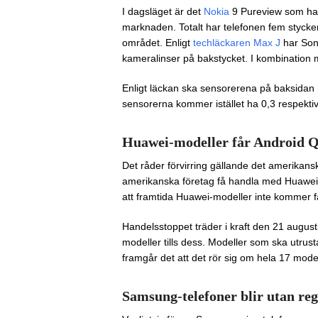
I dagsläget är det
Nokia
9 Pureview som har 
marknaden. Totalt har telefonen fem styck
området. Enligt
techläckaren Max J
har Son
kameralinser på bakstycket. I kombination m
Enligt läckan ska sensorerena på baksidan 
sensorerna kommer istället ha 0,3 respekti
Huawei-modeller får Android Q
Det råder förvirring gällande det amerikan
amerikanska företag få handla med Huawei för
att framtida Huawei-modeller inte kommer 
Handelsstoppet träder i kraft den 21 august
modeller tills dess. Modeller som ska utru
framgår det att det rör sig om hela 17 model
Samsung-telefoner blir utan re