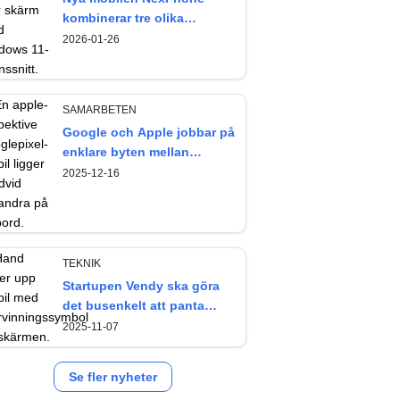
kombinerar tre olika
operativsystem
2026-01-26
SAMARBETEN
Google och Apple jobbar på
enklare byten mellan
Android och iOS
2025-12-16
TEKNIK
Startupen Vendy ska göra
det busenkelt att panta
mobilen
2025-11-07
Se fler nyheter