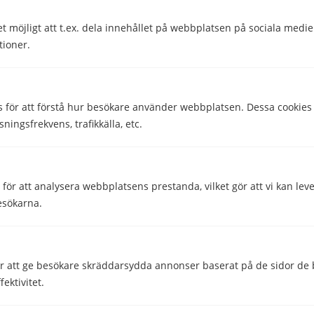
Ja
Nej
et möjligt att t.ex. dela innehållet på webbplatsen på sociala medi
tioner.
Comparico AB
s för att förstå hur besökare använder webbplatsen. Dessa cookies
Skeppargatan 32
sningsfrekvens, trafikkälla, etc.
114 52 Stockholm
Org nr: 556851-2321
ör att analysera webbplatsens prestanda, vilket gör att vi kan lev
Företaget
esökarna.
Kontakta oss
Om Mobiltelefoner.se
 att ge besökare skräddarsydda annonser baserat på de sidor de b
ektivitet.
Genvägar