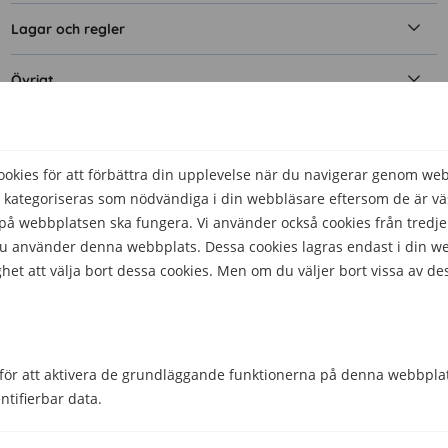
Lagar och regler
Övrigt
Dela
Dela
kies för att förbättra din upplevelse när du navigerar genom we
Skriven av
 kategoriseras som nödvändiga i din webbläsare eftersom de är väs
Filip Svensson
å webbplatsen ska fungera. Vi använder också cookies från tredje
Telekomskribent
 du använder denna webbplats. Dessa cookies lagras endast i din w
het att välja bort dessa cookies. Men om du väljer bort vissa av de
Granskad av
Malin Almroth
Head of Content
för att aktivera de grundläggande funktionerna på denna webbplat
ntifierbar data.
Hjälpte den här informationen dig?