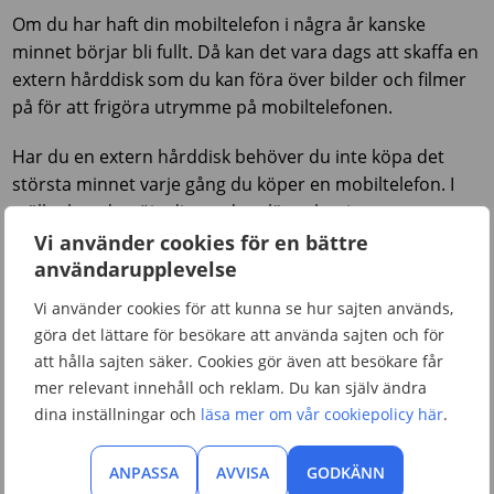
Om du har haft din mobiltelefon i några år kanske
minnet börjar bli fullt. Då kan det vara dags att skaffa en
extern hårddisk som du kan föra över bilder och filmer
på för att frigöra utrymme på mobiltelefonen.
Har du en extern hårddisk behöver du inte köpa det
största minnet varje gång du köper en mobiltelefon. I
stället kan du nöja dig med ett lägre lagringsutrymme
och spara pengar. Det är nämligen billigare att köpa en
Vi använder cookies för en bättre
extern hårddisk med mycket minne än att köpa en
användarupplevelse
mobiltelefon med det största lagringsutrymmet varje
Vi använder cookies för att kunna se hur sajten används,
gång du köper en ny.
göra det lättare för besökare att använda sajten och för
att hålla sajten säker. Cookies gör även att besökare får
En powerbank låter dig ladda
mer relevant innehåll och reklam. Du kan själv ändra
dina inställningar och
läsa mer om vår cookiepolicy här
.
mobiltelefonen när du är på språng
Är du ofta ute eller befinner dig på platser där det inte
ANPASSA
AVVISA
GODKÄNN
finns något eluttag är powerbanken det ultimata